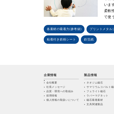
いま
柔軟
て使
各素材の吸着力(参考値)
プリントメタル
粘着付き鉄粉シート
鉄箔紙
企業情報
製品情報
会社概要
ネオジム磁石
社長メッセージ
サマリウムコバルト磁
品質・環境への取組み
フェライト磁石
採用情報
ラバーマグネット
個人情報の取扱いについて
磁石吸着素材
文具関連製品