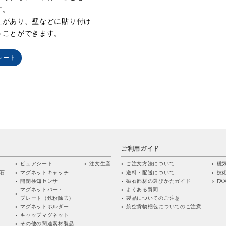
す。
性があり、壁などに貼り付け
うことができます。
シート
ご利用ガイド
ビュアシート
注文生産
ご注文方法について
磁
石
マグネットキャッチ
送料・配送について
技
開閉検知センサ
磁石部材の選びかたガイド
FA
マグネットバー・
よくある質問
プレート（鉄粉除去）
製品についてのご注意
マグネットホルダー
航空貨物梱包についてのご注意
キャップマグネット
その他の関連素材製品