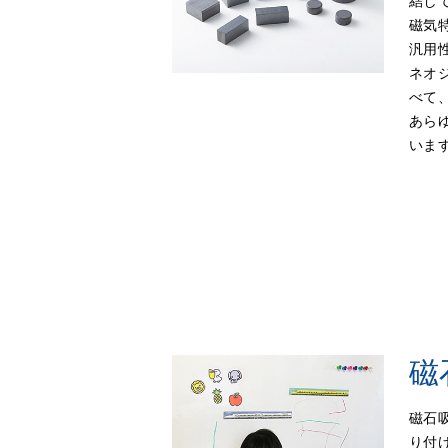
結し
磁気
汎用
ネオ
べて
あら
いま
磁
磁石
り付