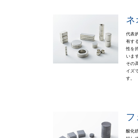
ネ
代表
有す
性を
いま
その
イズ
す。
フ
酸化