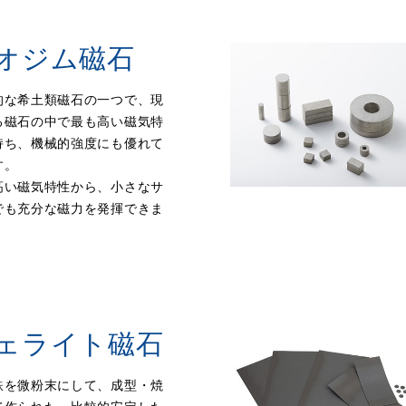
オジム磁石
的な希土類磁石の一つで、現
る磁石の中で最も高い磁気特
持ち、機械的強度にも優れて
す。
高い磁気特性から、小さなサ
でも充分な磁力を発揮できま
ェライト磁石
鉄を微粉末にして、成型・焼