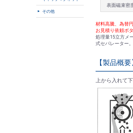
表面磁束密
その他
材料高騰、為替
お見積り依頼ボ
処理量15立方メ
式セパレーター
【製品概要
上から入れて下