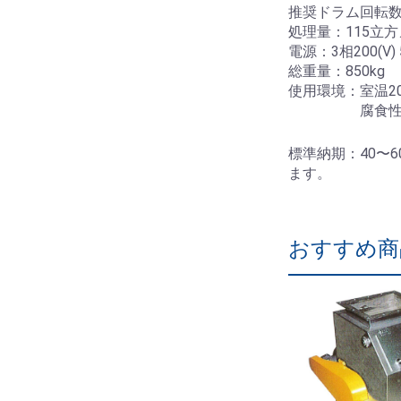
推奨ドラム回転数：3
処理量：115立方メ
電源：3相200(V) 5
総重量：850kg
使用環境：室温20
腐食性雰囲
標準納期：40〜
ます。
おすすめ商