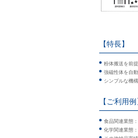
【特長】
粉体搬送を前
強磁性体を自
シンプルな機
【ご利用例
食品関連業態
化学関連業態