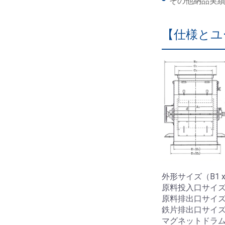
その他納品実
【仕様とユ
外形サイズ（B1 x B2
原料投入口サイズ（C1 x 
原料排出口サイズ（D1 x
鉄片排出口サイズ（E1 x 
マグネットドラムサイズ