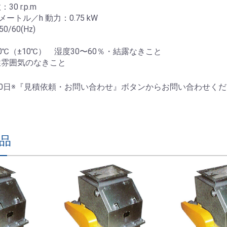
0 r.p.m
ートル／h 動力：0.75 kW
0/60(Hz)
℃（±10℃） 湿度30〜60％・結露なきこと
気のなきこと
60日※『見積依頼・お問い合わせ』ボタンからお問い合わせく
品