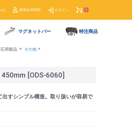
新規
会員登録
わ
せ
ログイン
0
マグネットバー
特注商品
石応用製品
その他
mm [ODS-6060]
て出すシンプル構造。取り扱いが容易で