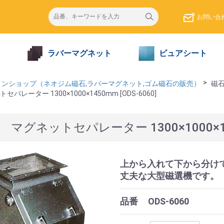
お
問い合
ラバーマグネット
ビュアシート
インショップ（ネオジム磁石,ラバーマグネット,ゴム磁石の販売）
磁
レーター 1300×1000×1450mm [ODS-6060]
マグネットセパレーター 1300×1000×1450
上から入れて下から分け
丈夫な大型磁選機です。
品番
ODS-6060