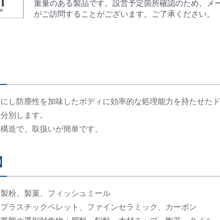
重量のある製品です。設営予定箇所確認のため、メ
がご訪問することがございます。ご了承ください。
提にし防塵性を加味したボディに効率的な処理能力を持たせた
動分別します。
構構造で、取扱いが簡単です。
】
お買い物を続ける
お問い合わせ
お問い合わせ
カートへ進む
閉じる
閉じる
：製粉、製菓、フィッシュミール
：プラスチックペレット、ファインセラミック、カーボン