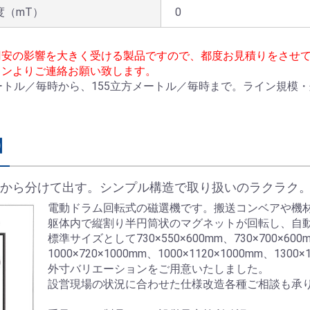
度（mT）
0
円安の影響を大きく受ける製品ですので、都度お見積りをさせ
タンよりご連絡お願い致します。
ートル／毎時から、155立方メートル／毎時まで。ライン規模
。
】
から分けて出す。シンプル構造で取り扱いのラクラク
電動ドラム回転式の磁選機です。搬送コンベアや機
躯体内で縦割り半円筒状のマグネットが回転し、自
標準サイズとして730×550×600mm、730×700×600mm
1000×720×1000mm、1000×1120×1000mm、1300
外寸バリエーションをご用意いたしました。
設営現場の状況に合わせた仕様改造各種ご相談も承