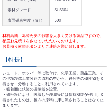
素材グレード
SUS304
表面磁束密度（mT）
500
材料高騰、為替円安の影響を大きく受ける製品ですので、
都度お見積りをさせていただいております。
お見積り依頼ボタンよりご連絡お願い致します。
【特長】
シュート、ホッパー等に取付け、化学工業、薬品工業、そ
の他粉粒体工業関連の原料の中から、鉄分等の磁性物を吸
着させ、分離することに利用されています。
・吸着面に鉄製の磁極板を設置。
お買い物を続ける
お問い合わせ
カートへ進む
閉じる
お問い合わせ
閉じる
・磁極板により、吸着した鉄屑等には保持機能が作用し吸
着されたものは、後方の原料に押し流されることはなく止
まります。