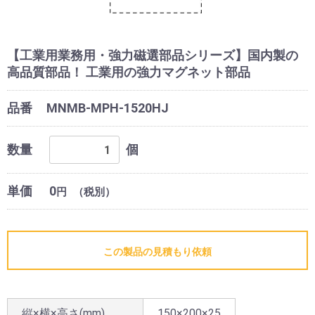
【工業用業務用・強力磁選部品シリーズ】国内製の
高品質部品！ 工業用の強力マグネット部品
品番
MNMB-MPH-1520HJ
数量
個
単価
0
円
（税別）
この製品の見積もり依頼
縦×横×高さ(mm)
150×200×25