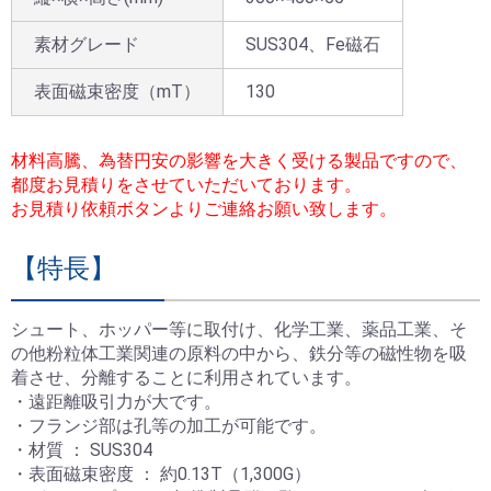
素材グレード
SUS304、Fe磁石
表面磁束密度（mT）
130
材料高騰、為替円安の影響を大きく受ける製品ですので、
都度お見積りをさせていただいております。
お見積り依頼ボタンよりご連絡お願い致します。
【特長】
シュート、ホッパー等に取付け、化学工業、薬品工業、そ
の他粉粒体工業関連の原料の中から、鉄分等の磁性物を吸
着させ、分離することに利用されています。
・遠距離吸引力が大です。
・フランジ部は孔等の加工が可能です。
お買い物を続ける
お問い合わせ
カートへ進む
閉じる
お問い合わせ
閉じる
・材質 ： SUS304
・表面磁束密度 ： 約0.13T（1,300G）