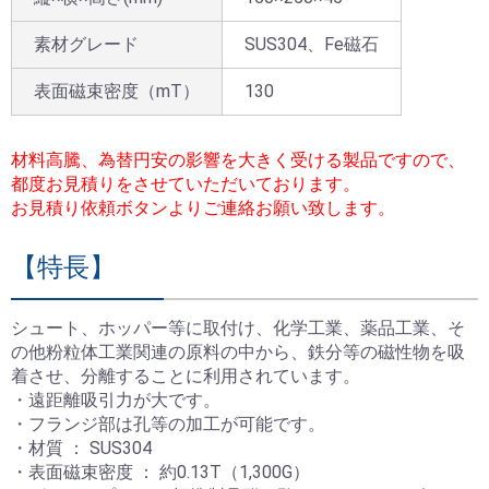
素材グレード
SUS304、Fe磁石
表面磁束密度（mT）
130
材料高騰、為替円安の影響を大きく受ける製品ですので、
都度お見積りをさせていただいております。
お見積り依頼ボタンよりご連絡お願い致します。
【特長】
シュート、ホッパー等に取付け、化学工業、薬品工業、そ
の他粉粒体工業関連の原料の中から、鉄分等の磁性物を吸
着させ、分離することに利用されています。
・遠距離吸引力が大です。
・フランジ部は孔等の加工が可能です。
お買い物を続ける
お問い合わせ
カートへ進む
閉じる
お問い合わせ
閉じる
・材質 ： SUS304
・表面磁束密度 ： 約0.13T（1,300G）