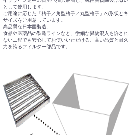
イプライン途中の箇所へ挿入装着し、磁性異物除去ふるい
として使用します。
ご用途に応じた「格子／角型格子／丸型格子」の形状と各
サイズをご用意しています。
高品質な日本国製造。
食品や医薬品の製造ラインなど、微細な異物混入も許され
ない工程でも安心してお使いいただける、高い品質と耐久
力を誇るフィルター部品です。
お買い物を続ける
お問い合わせ
カートへ進む
閉じる
お問い合わせ
閉じる