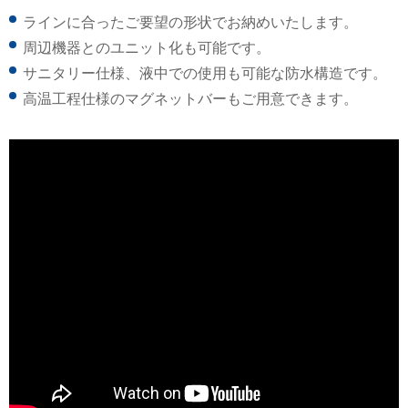
ラインに合ったご要望の形状でお納めいたします。
周辺機器とのユニット化も可能です。
サニタリー仕様、液中での使用も可能な防水構造です。
高温工程仕様のマグネットバーもご用意できます。
お買い物を続ける
お問い合わせ
カートへ進む
閉じる
お問い合わせ
閉じる