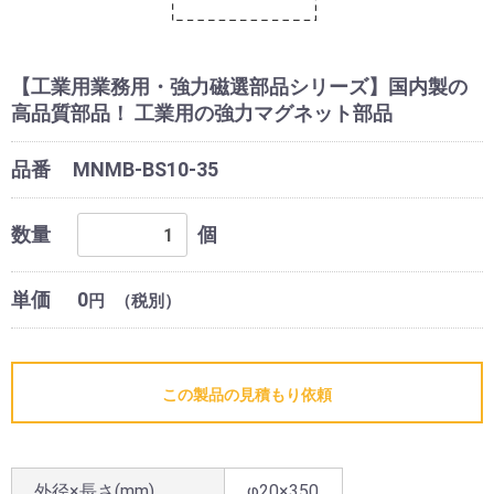
【工業用業務用・強力磁選部品シリーズ】国内製の
高品質部品！ 工業用の強力マグネット部品
品番
MNMB-BS10-35
数量
個
単価
0
円
（税別）
この製品の見積もり依頼
外径×長さ(mm)
φ20×350